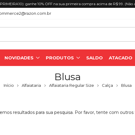
RIMEIRA10): ganhe 10% OFF na sua primeira compra acima de R$ 99. (Não 
ommerce2@razon.com.br
NOVIDADES
PRODUTOS
SALDO
ATACADO
Blusa
Início
Alfaiataria
Alfaiataria Regular Size
Calça
Blusa
emos resultados para sua pesquisa. Por favor, tente com outros fi