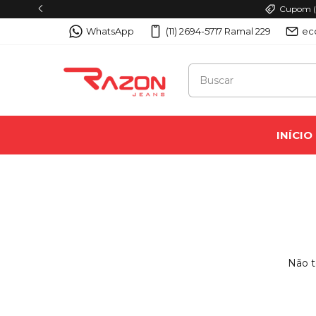
Cupom (P
WhatsApp
(11) 2694-5717 Ramal 229
ec
INÍCIO
Não t