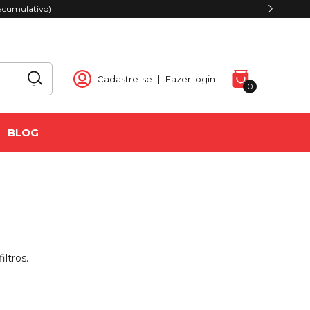
acumulativo)
Cadastre-se
|
Fazer login
0
BLOG
ltros.