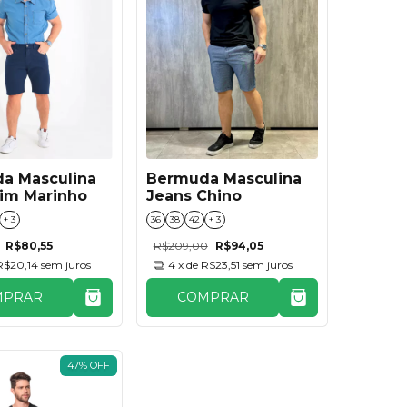
Bermuda Masculina
a Masculina
Jeans Chino
lim Marinho
36
38
42
+ 3
+ 3
R$209,00
R$94,05
R$80,55
4
x de
R$23,51
sem juros
R$20,14
sem juros
COMPRAR
MPRAR
47
%
OFF