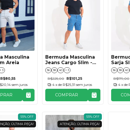
a Masculina
Bermuda Masculina
Bermud
im Areia
Jeans Cargo Slim -
Sarja S
Super Stone
+ 3
36
38
40
+ 3
36
38
40
R$80,55
R$225,00
R$101,25
R$179,00
$20,14
sem juros
4
x de
R$25,31
sem juros
4
x de
PRAR
COMPRAR
CO
55
%
OFF
55
%
OFF
NÇÃO, ÚLTIMA PEÇA!
ATENÇÃO, ÚLTIMA PEÇA!