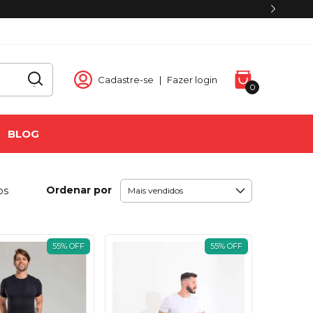
OFF na sua primeira compra acima de R$ 99. (Não acumulativo)
Cadastre-se
|
Fazer login
0
BLOG
Ordenar por
os
55
%
OFF
55
%
OFF