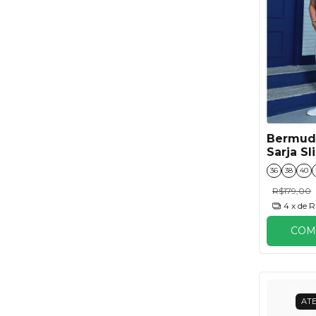
Bermud
Sarja Sl
36
38
40
R$179,00
4
x de
R
COM
ATE