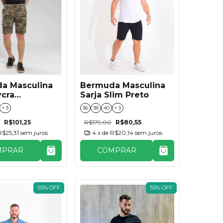
a Masculina
Bermuda Masculina
ycra
Sarja Slim Preto
ado Bege
+ 3
36
38
40
+ 3
R$101,25
R$179,00
R$80,55
R$25,31
sem juros
4
x de
R$20,14
sem juros
MPRAR
COMPRAR
55
%
OFF
55
%
OFF