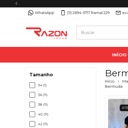
WhatsApp
(11) 2694-5717 Ramal 229
ec
INÍCIO
Ber
Tamanho
Início
Mas
34 (1)
Bermuda
36 (11)
38 (11)
ATE
40 (11)
42 (11)