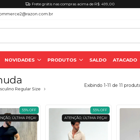
Cupom (PRIMEIRA10): ganhe 10% 
ommerce2@razon.com.br
NOVIDADES
PRODUTOS
SALDO
ATACADO
muda
Exibindo 1-11 de 11 produt
culino Regular Size
55
%
OFF
55
%
OFF
NÇÃO, ÚLTIMA PEÇA!
ATENÇÃO, ÚLTIMA PEÇA!