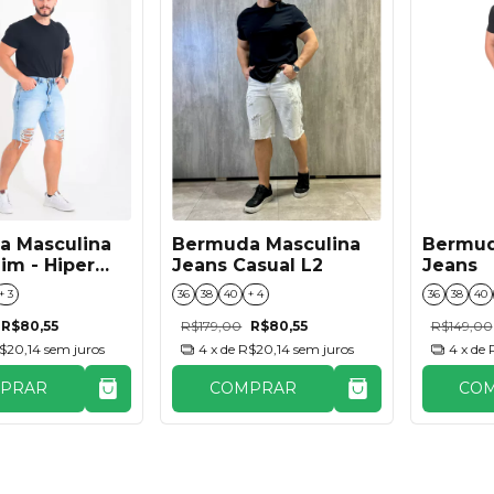
Bermuda Masculina
a Masculina
Bermud
Jeans Casual L2
im - Hiper
Jeans
yed
36
38
40
+ 4
+ 3
36
38
40
R$179,00
R$80,55
R$80,55
R$149,00
4
x de
R$20,14
sem juros
$20,14
sem juros
4
x de
COMPRAR
PRAR
CO