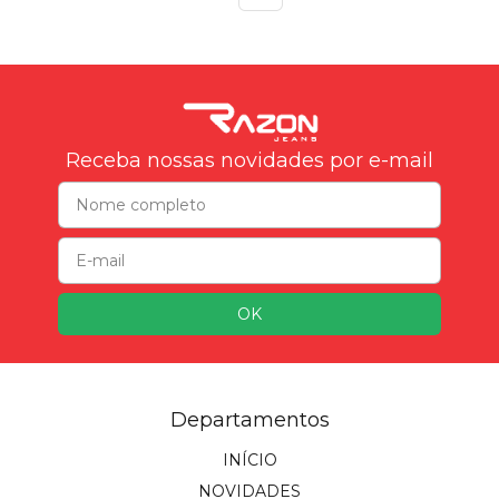
Receba nossas novidades por e-mail
Departamentos
INÍCIO
NOVIDADES