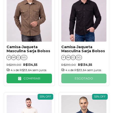
Camisa-Jaqueta
Camisa-Jaqueta
Masculina Sarja Bolsos
Masculina Sarja Bolsos
P
M
G
GG
P
M
G
GG
R$299,00
R$134,55
R$299,00
R$134,55
4
x de
R$33,64
sem juros
4
x de
R$33,64
sem juros
COMPRAR
ESGOTADO
55
%
OFF
55
%
OFF