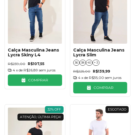
Calça Masculina Jeans
Calça Masculina Jeans
Lycra Slim
Lycra Skiny L4
36
38
40
+ 3
R$239,00
R$107,55
4
x de
R$26,89
sem juros
R$225,00
R$139,99
4
x de
R$35,00
sem juros
COMPRAR
COMPRAR
32
%
OFF
ESGOTADO
ATENÇÃO, ÚLTIMA PEÇA!