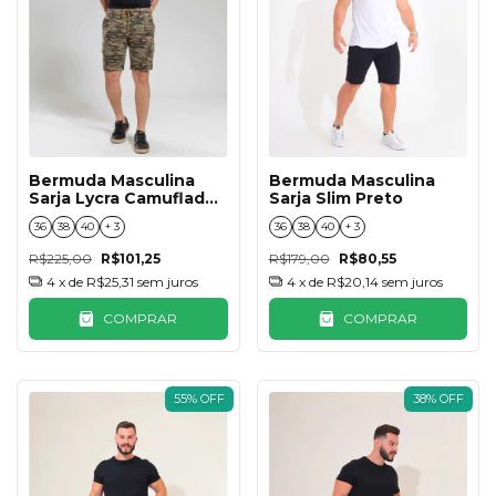
Bermuda Masculina
Bermuda Masculina
Sarja Lycra Camuflado
Sarja Slim Preto
Bege
36
38
40
+ 3
36
38
40
+ 3
R$225,00
R$101,25
R$179,00
R$80,55
4
x de
R$25,31
sem juros
4
x de
R$20,14
sem juros
COMPRAR
COMPRAR
55
%
OFF
38
%
OFF