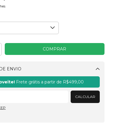
hes
DE ENVIO
Alterar CEP
oveite!
Frete grátis a partir de
R$499,00
CALCULAR
CEP