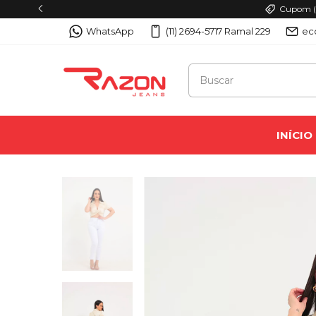
Cupom (P
WhatsApp
(11) 2694-5717 Ramal 229
ec
INÍCIO