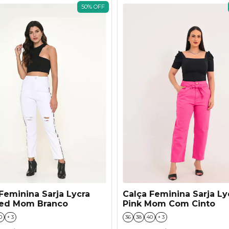
50
%
OFF
Feminina Sarja Lycra
Calça Feminina Sarja Ly
ed Mom Branco
Pink Mom Com Cinto
0
+ 3
36
38
40
+ 3