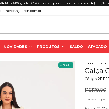
RIMEIRA10): ganhe 10% OFF na sua primeira compra acima de R$ 99. (Não 
ommerce2@razon.com.br
NOVIDADES
PRODUTOS
SALDO
ATACADO
Início
Femini
50
%
OFF
Calça 
Código
211115
R$179,00
O desconto pode
4
x de
R$22,38
se