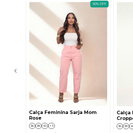
50
%
OFF
50
%
OFF
Calça Feminina Sarja Mom
Flare
Calça 
Rose
Cropp
36
38
40
+ 3
36
38
4