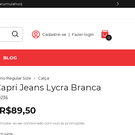
acumulativo)
Cadastre-se
|
Fazer login
0
BLOG
no Regular Size
Calça
Capri Jeans Lycra Branca
9236
R$89,50
 mudar ao ser combinado com outras promoções.
m juros