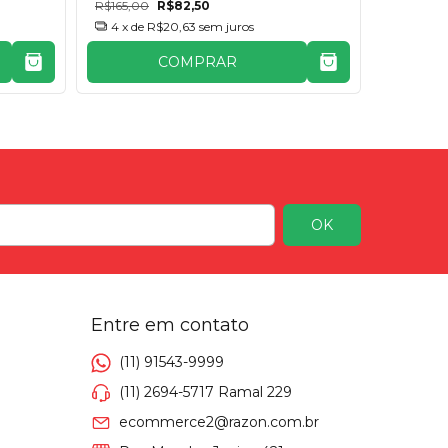
R$165,00
R$82,50
R$209,0
4
x de
R$20,63
sem juros
4
x de
COMPRAR
Entre em contato
(11) 91543-9999
(11) 2694-5717 Ramal 229
ecommerce2@razon.com.br