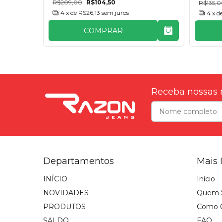
R$209,00
R$104,50
R$135,
4
x de
R$26,13
sem juros
4
x d
COMPRAR
Receba nossas 
Departamentos
Mais 
INÍCIO
Início
NOVIDADES
Quem 
PRODUTOS
Como 
SALDO
FAQ