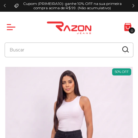
Cupom (PRIMEIRA10): ganhe 10% OFF na sua primeira
00
compra acima de R$ 99. (Não acumulativo)
0
50
%
OFF