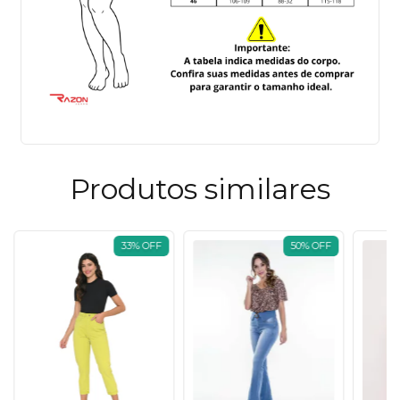
Produtos similares
33
%
OFF
50
%
OFF