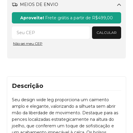
MEIOS DE ENVIO
Alterar CEP
Aproveite!
Frete grátis a partir de
R$499,00
CALCULAR
Não sei meu CEP
Descrição
Seu design wide leg proporciona um caimento
amplo e elegante, valorizando a silhueta sem abrir
mão da liberdade de movimento. Destaque para as
pences localizadas estrategicamente na altura do
joelho, que conferem um toque de sofisticação e
um acabamento impecável à calça. Os bolsos