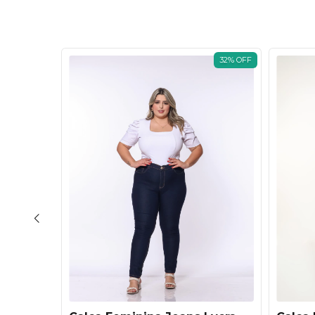
50
%
OFF
32
%
OFF