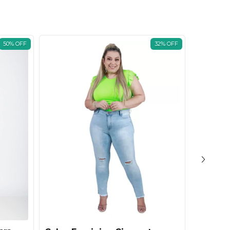
50
%
OFF
32
%
OFF