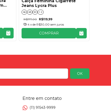
cra
Calça Feminina Cigarrete
Calça F
om
Jeans Lycra Plus
Cargo
46
48
50
+ 2
48
50
52
R$177,00
R$119,99
R$179,00
4
x de
R$30,00
sem juros
4
x de
COMPRAR
Entre em contato
(11) 91543-9999