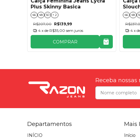
Plus
Calça Feminina Jeans Lycra
Calça 
Plus Skinny Basica
Slouc
46
48
50
+ 2
46
48
5
R$207,00
R$139,99
R$237,
4
x de
R$35,00
sem juros
4
x d
COMPRAR
Receba nossas 
Departamentos
Mais 
INÍCIO
Início