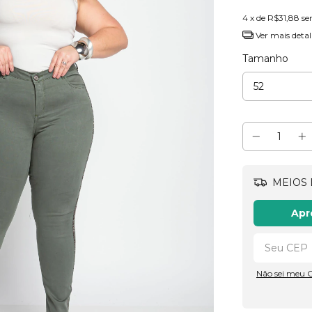
4
x de
R$31,88
se
Ver mais detal
Tamanho
MEIOS 
Apr
Não sei meu 