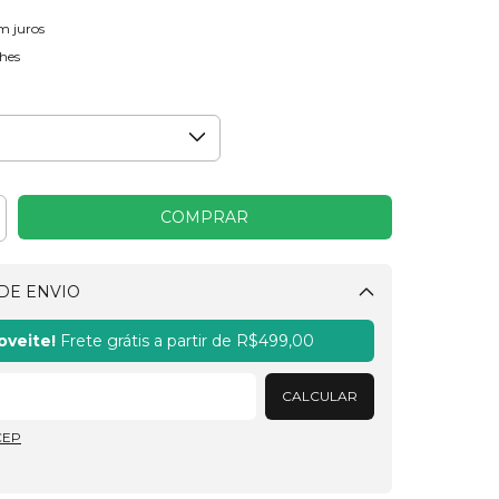
m juros
hes
DE ENVIO
Alterar CEP
oveite!
Frete grátis a partir de
R$499,00
CALCULAR
CEP