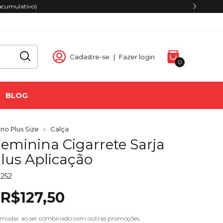
tivo)
Cadastre-se
|
Fazer login
0
BLOG
no Plus Size
Calça
Feminina Cigarrete Sarja
Plus Aplicação
9252
R$127,50
 mudar ao ser combinado com outras promoções.