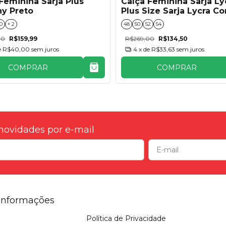
Feminina Sarja Plus
Calça Feminina Sarja Ly
hy Preto
Plus Size Sarja Lycra C
Fivela - Preto
0
+ 2
48
50
52
54
00
R$159,99
R$269,00
R$134,50
e
R$40,00
sem juros
4
x de
R$33,63
sem juros
COMPRAR
COMPRAR
novidades por e-mail
Informações
Política de Privacidade