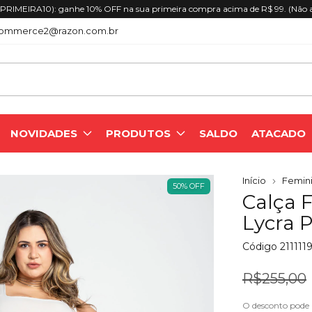
10): ganhe 10% OFF na sua primeira compra acima de R$ 99. (Não acumula
ommerce2@razon.com.br
NOVIDADES
PRODUTOS
SALDO
ATACADO
Início
Femini
50
%
OFF
Calça 
Lycra 
Código
211111
R$255,00
O desconto pode