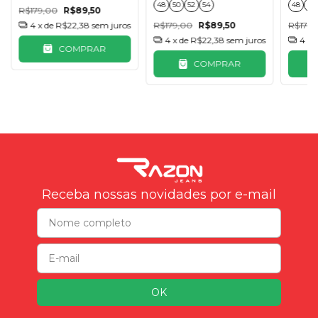
48
50
52
54
48
50
R$179,00
R$89,50
4
x de
R$22,38
sem juros
R$179,00
R$89,50
R$179,
4
x de
R$22,38
sem juros
4
x 
COMPRAR
COMPRAR
Receba nossas novidades por e-mail