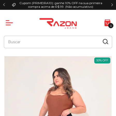
Cupom (PRIMEIRA10): ganhe 10% OFF na sua primeira
00
compra acima de R$ 99. (Não acumulativo)
0
50
%
OFF