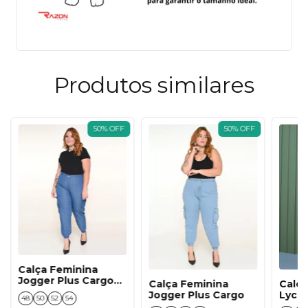
Produtos similares
50
%
OFF
50
%
OFF
Calça Feminina
Jogger Plus Cargo
Calça Feminina
Calça
L1/2
Jogger Plus Cargo
Lycra
48
50
52
54