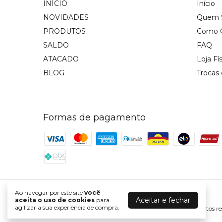
INÍCIO
Início
NOVIDADES
Quem 
PRODUTOS
Como 
SALDO
FAQ
ATACADO
Loja Fí
BLOG
Trocas
Formas de pagamento
Ao navegar por este site
você
Razon Jeans
Aceitar e fechar
aceita o uso de cookies
para
agilizar a sua experiência de compra.
©2026. RAZON JEANS - 05895085000137. Todos os direitos re