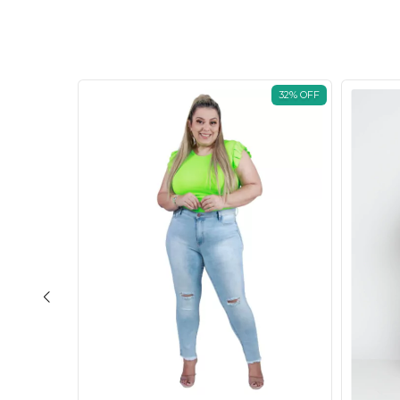
32
%
OFF
32
%
OFF