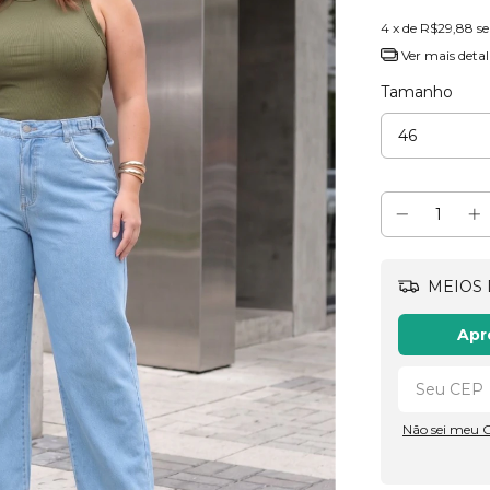
4
x de
R$29,88
s
Ver mais detal
Tamanho
MEIOS 
Apr
Não sei meu 