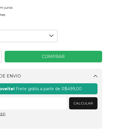
em juros
hes
DE ENVIO
Alterar CEP
oveite!
Frete grátis a partir de
R$499,00
CALCULAR
CEP