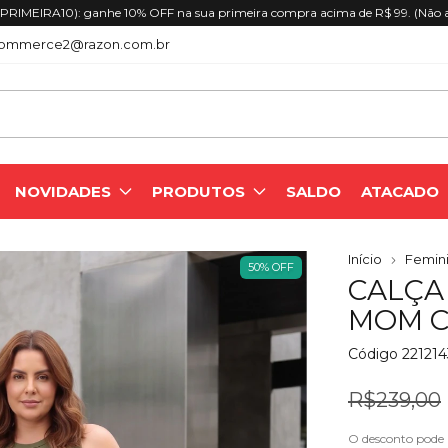
RIMEIRA10): ganhe 10% OFF na sua primeira compra acima de R$ 99. (Não 
ommerce2@razon.com.br
NOVIDADES
PRODUTOS
SALDO
ATACADO
Início
Femini
50
%
OFF
CALÇA
MOM 
Código
22121
R$239,00
O desconto pode