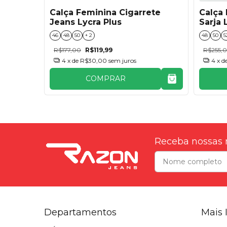
lus
Calça Feminina Cigarrete
Calça 
Jeans Lycra Plus
Sarja 
46
48
50
+ 2
48
50
5
R$177,00
R$119,99
R$255,
4
x de
R$30,00
sem juros
4
x d
COMPRAR
Receba nossas 
Departamentos
Mais 