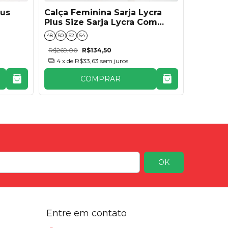
lus
Calça Feminina Sarja Lycra
Calça F
Plus Size Sarja Lycra Com
Cargo
Fivela - Preto
48
50
52
54
48
50
52
R$269,00
R$134,50
R$179,00
4
x de
R$33,63
sem juros
4
x de
COMPRAR
Entre em contato