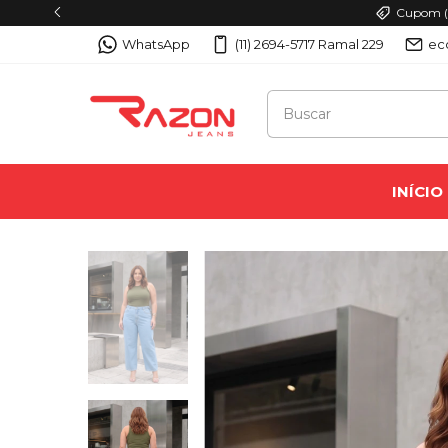
Cupom (P
WhatsApp
(11) 2694-5717 Ramal 229
ec
INÍCIO