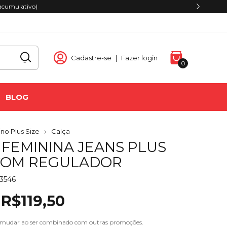
acumulativo)
Cadastre-se
|
Fazer login
0
BLOG
no Plus Size
Calça
 FEMININA JEANS PLUS
COM REGULADOR
43546
R$119,50
 mudar ao ser combinado com outras promoções.