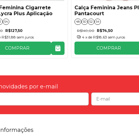
Calça Feminina Jeans P
Feminina Cigarrete
Pantacourt
Lycra Plus Aplicação
48
50
52
54
2
54
R$149,00
R$74,50
00
R$127,50
4
x de
R$18,63
sem juros
e
R$31,88
sem juros
COMPRAR
COMPRAR
novidades por e-mail
Informações