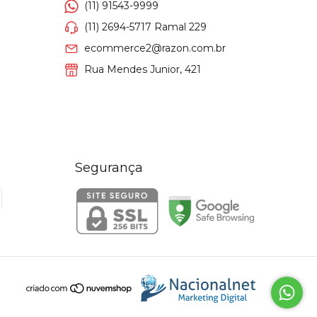
(11) 91543-9999
(11) 2694-5717 Ramal 229
ecommerce2@razon.com.br
Rua Mendes Junior, 421
Segurança