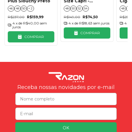
Plus Slouchy Preto
Size Capri -
Cigar
Vermelho
Lycra
46
48
50
+ 2
48
50
52
54
48
50
R$237,00
R$159,99
R$149,00
R$74,50
R$255
4
x de
R$40,00
sem
4
x de
R$18,63
sem juros
4
x 
juros
COMPRAR
COMPRAR
Receba nossas novidades por e-mail