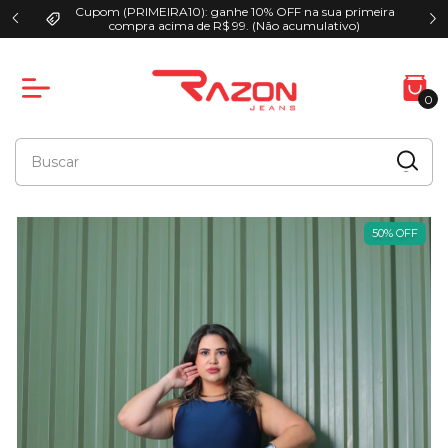
Cupom (PRIMEIRA10): ganhe 10% OFF na sua primeira
00
compra acima de R$ 99. (Não acumulativo)
0
50
%
OFF