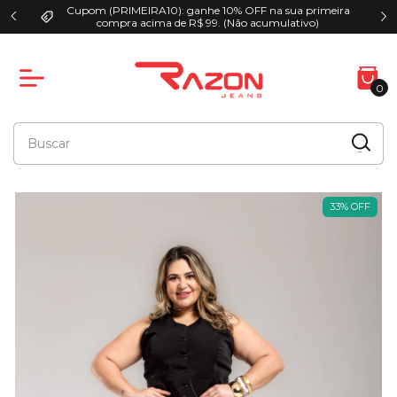
Cupom (PRIMEIRA10): ganhe 10% OFF na sua primeira
00
compra acima de R$ 99. (Não acumulativo)
0
33
%
OFF