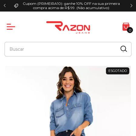
Cupom (PRIMEIRA10): ganhe 10% OFF na sua primeira
00
compra acima de R$ 99. (Não acumulativo)
0
ESGOTADO