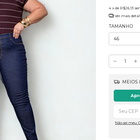
4
x de
R$26,13
se
Ver mais detal
TAMANHO
MEIOS 
Apr
Não sei meu 