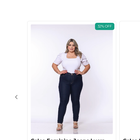
32
%
OFF
32
%
OFF