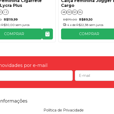
Feminina Cigarrete
Calça Feminina Jogger 
Lycra Plus
Cargo
0
+ 2
48
50
52
54
00
R$119,99
R$179,00
R$89,50
e
R$30,00
sem juros
4
x de
R$22,38
sem juros
COMPRAR
COMPRAR
novidades por e-mail
Informações
Política de Privacidade