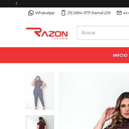
Cupom (P
WhatsApp
(11) 2694-5717 Ramal 229
ec
INÍCIO