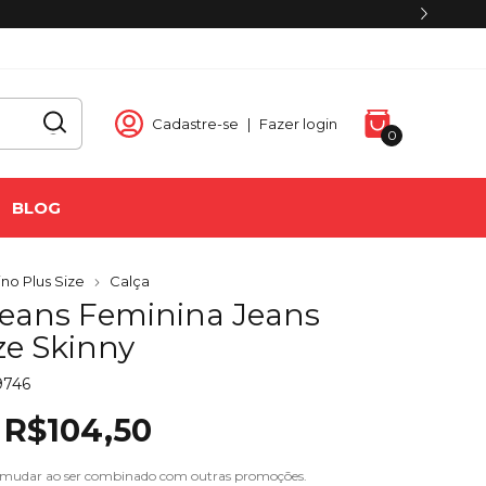
acumulativo)
Cadastre-se
|
Fazer login
0
BLOG
no Plus Size
Calça
Jeans Feminina Jeans
ze Skinny
9746
R$104,50
 mudar ao ser combinado com outras promoções.