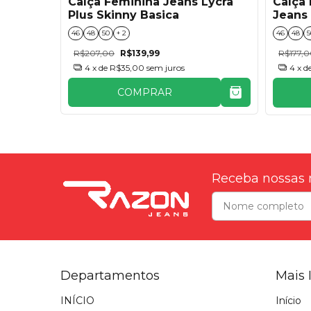
Calça Feminina Jeans Lycra
lus
Calça 
Plus Skinny Basica
Jeans 
46
48
50
+ 2
46
48
5
R$207,00
R$139,99
R$177,
4
x de
R$35,00
sem juros
4
x d
COMPRAR
Receba nossas 
Departamentos
Mais 
INÍCIO
Início