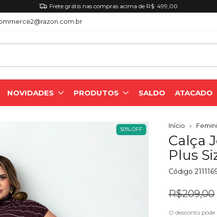
RIMEIRA10): ganhe 10% OFF na sua primeira compra acima de R$ 99. (Não 
ommerce2@razon.com.br
NOVIDADES
PRODUTOS
SALDO
ATACADO
Início
Femini
50
%
OFF
Calça 
Plus Si
Código
211116
R$209,00
O desconto pode