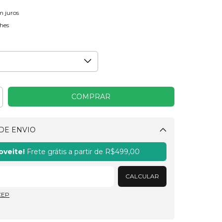
m juros
hes
DE ENVIO
Alterar CEP
oveite!
Frete grátis a partir de
R$499,00
CALCULAR
CEP