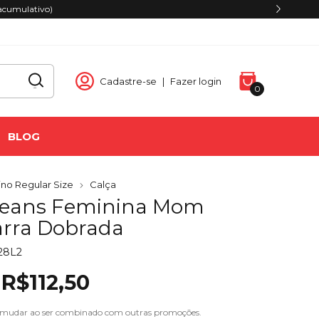
: 499,00
Cadastre-se
|
Fazer login
0
BLOG
no Regular Size
Calça
Jeans Feminina Mom
rra Dobrada
328L2
R$112,50
 mudar ao ser combinado com outras promoções.