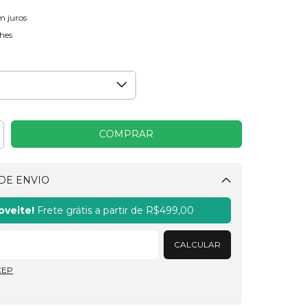
m juros
hes
DE ENVIO
Alterar CEP
oveite!
Frete grátis a partir de
R$499,00
CALCULAR
CEP