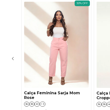
50
%
OFF
50
%
OFF
Calça Feminina Sarja Mom
Flare
Calça 
Rose
Cropp
36
38
40
+ 3
36
38
4