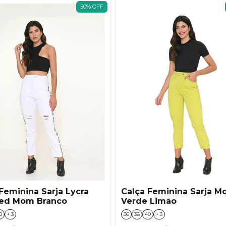
50
%
OFF
Feminina Sarja Lycra
Calça Feminina Sarja 
ed Mom Branco
Verde Limão
0
+ 3
36
38
40
+ 3