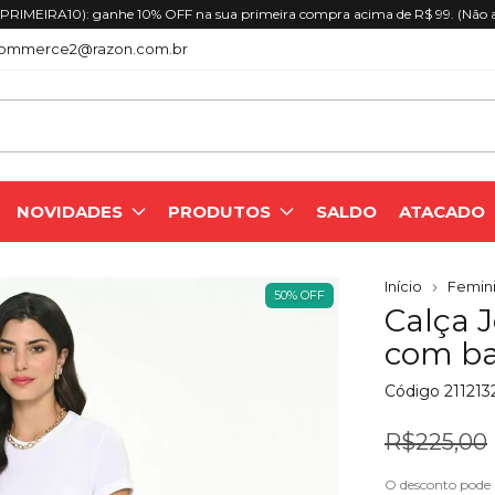
Frete grátis nas compras acima de R$
ommerce2@razon.com.br
NOVIDADES
PRODUTOS
SALDO
ATACADO
Início
Femini
50
%
OFF
Calça 
com ba
Código
21121
R$225,00
O desconto pode