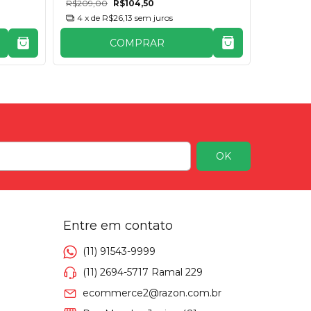
R$209,00
R$104,50
R$165,00
4
x de
R$26,13
sem juros
4
x de
COMPRAR
Entre em contato
(11) 91543-9999
(11) 2694-5717 Ramal 229
ecommerce2@razon.com.br