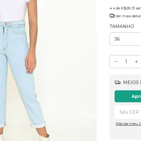
4
x de
R$28,13
se
Ver mais detal
TAMANHO
MEIOS 
Apr
Não sei meu 