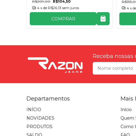
R$209,00
R$104,50
R$135,
4
x de
R$26,13
sem juros
4
x d
COMPRAR
Receba nossas 
Departamentos
Mais 
INÍCIO
Início
NOVIDADES
Quem 
PRODUTOS
Como 
SALDO
FAQ