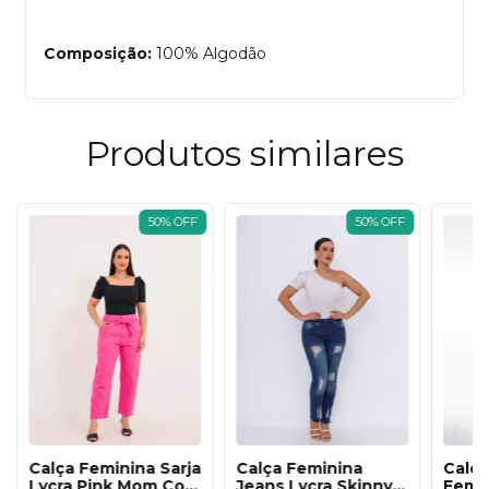
Composição:
100% Algodão
Produtos similares
50
%
OFF
50
%
OFF
Calça Feminina Sarja
Calça Feminina
Calça
Lycra Pink Mom Com
Jeans Lycra Skinny
Femi