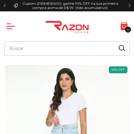
Cupom (PRIMEIRA10): ganhe 10% OFF na sua primeira
00
compra acima de R$ 99. (Não acumulativo)
0
50
%
OFF