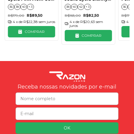
Cinto
Com Elastico
Lape
36
38
40
+ 3
38
40
42
+ 3
36
38
R$179,00
R$89,50
R$165,00
R$82,50
R$179,
4
x de
R$22,38
sem juros
4
x de
R$20,63
sem
4
x 
juros
COMPRAR
COMPRAR
Receba nossas novidades por e-mail