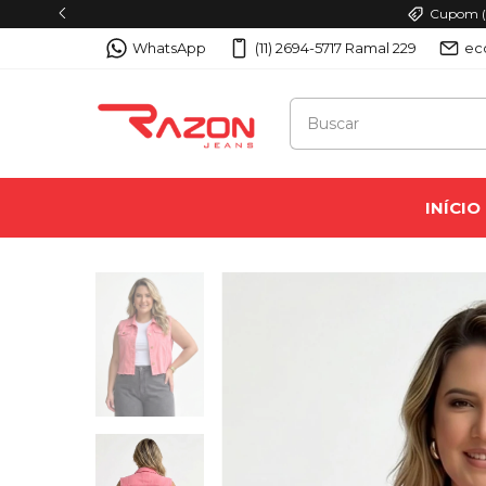
Cupom (P
WhatsApp
(11) 2694-5717 Ramal 229
ec
INÍCIO