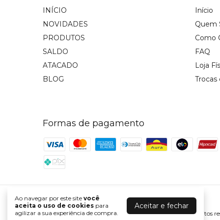
INÍCIO
Início
NOVIDADES
Quem 
PRODUTOS
Como 
SALDO
FAQ
ATACADO
Loja Fí
BLOG
Trocas
Formas de pagamento
Ao navegar por este site
você
Razon Jeans
Aceitar e fechar
aceita o uso de cookies
para
agilizar a sua experiência de compra.
©2026. RAZON JEANS - 05895085000137. Todos os direitos re