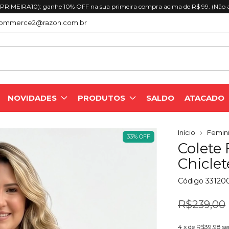
RIMEIRA10): ganhe 10% OFF na sua primeira compra acima de R$ 99. (Não 
ommerce2@razon.com.br
NOVIDADES
PRODUTOS
SALDO
ATACADO
Início
Femini
33
%
OFF
Colete
Chiclet
Código
33120
R$239,00
4
x de
R$39,98
se