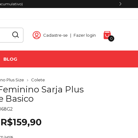
acumulativo)
Cadastre-se
|
Fazer login
0
BLOG
no Plus Size
Colete
 Feminino Sarja Plus
e Basico
068G2
R$159,90
m juros