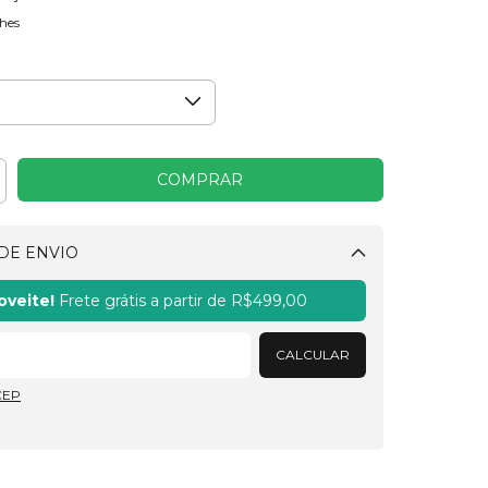
hes
DE ENVIO
Alterar CEP
oveite!
Frete grátis a partir de
R$499,00
CALCULAR
CEP