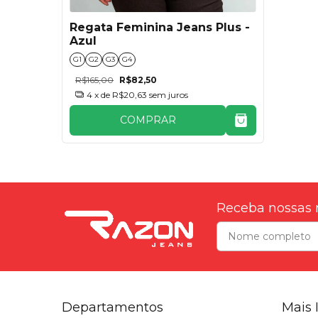
Regata Feminina Jeans Plus -
Azul
G1
G2
G3
G4
R$165,00
R$82,50
4
x de
R$20,63
sem juros
COMPRAR
Receba nossas 
Departamentos
Mais 