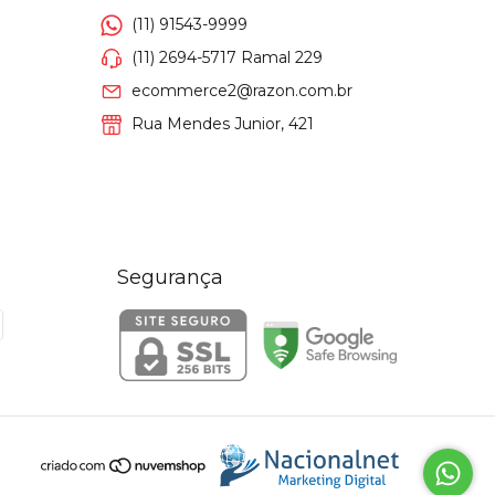
(11) 91543-9999
(11) 2694-5717 Ramal 229
ecommerce2@razon.com.br
Rua Mendes Junior, 421
Segurança