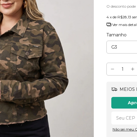
O desconto pode
4
x de
R$28,13
se
Ver mais detal
Tamanho
MEIOS 
Apr
Não sei meu 