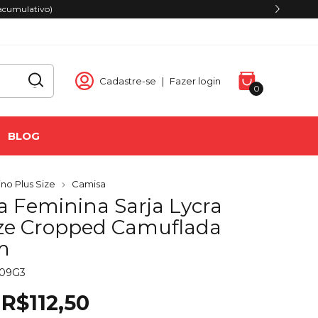
acumulativo)
Cadastre-se
|
Fazer login
0
BLOG
no Plus Size
Camisa
a Feminina Sarja Lycra
ize Cropped Camuflada
m
109G3
R$112,50