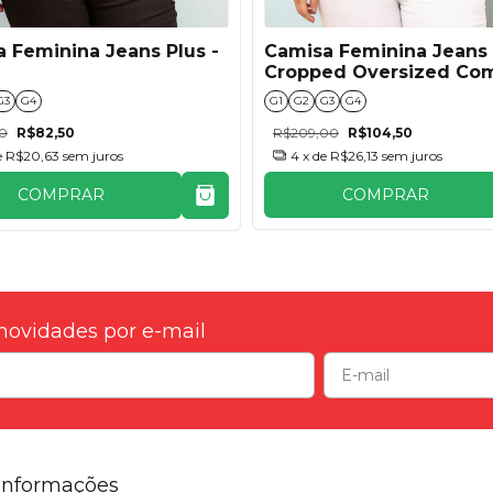
Camisa Feminina Jeans 
 Feminina Jeans Plus -
Cropped Oversized Co
Cordão - Amaciado
G1
G2
G3
G4
G3
G4
R$209,00
R$104,50
00
R$82,50
4
x de
R$26,13
sem juros
e
R$20,63
sem juros
COMPRAR
COMPRAR
novidades por e-mail
Informações