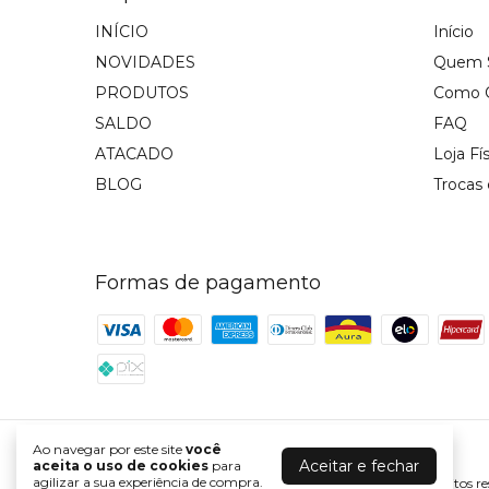
INÍCIO
Início
NOVIDADES
Quem 
PRODUTOS
Como 
SALDO
FAQ
ATACADO
Loja Fí
BLOG
Trocas
Formas de pagamento
Ao navegar por este site
você
Razon Jeans
Aceitar e fechar
aceita o uso de cookies
para
agilizar a sua experiência de compra.
©2026. RAZON JEANS - 05895085000137. Todos os direitos re