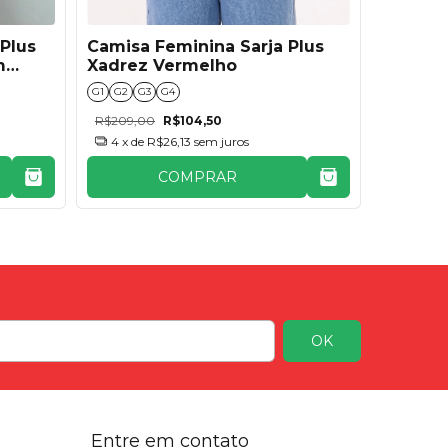
Plus
Camisa Feminina Sarja Plus
Camisa 
m
Xadrez Vermelho
Xadrez
G1
G2
G3
G4
G1
G2
G3
R$209,00
R$104,50
R$209,0
4
x de
R$26,13
sem juros
4
x de
COMPRAR
Entre em contato