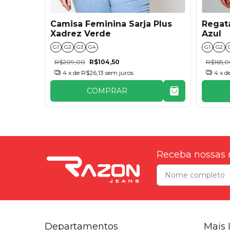
Camisa Feminina Sarja Plus
ga
Regata
Xadrez Verde
rde
Azul
G1
G2
G3
G4
G1
G2
R$209,00
R$104,50
R$165,
4
x de
R$26,13
sem juros
4
x d
COMPRAR
Receba nossas 
Departamentos
Mais 