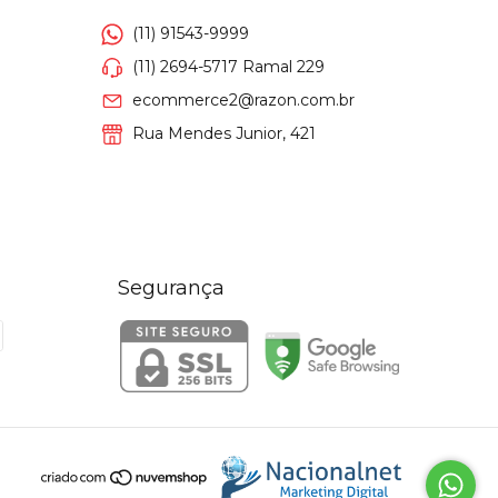
(11) 91543-9999
(11) 2694-5717 Ramal 229
ecommerce2@razon.com.br
Rua Mendes Junior, 421
Segurança