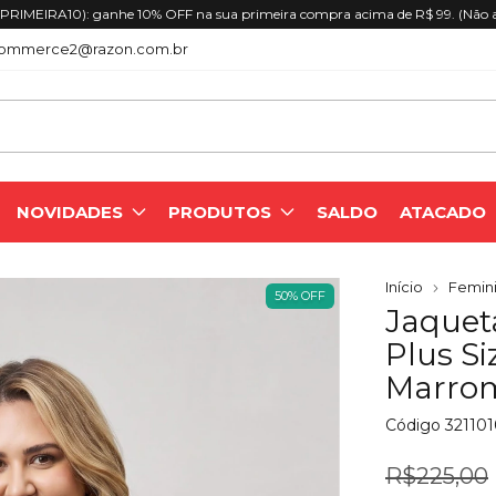
RIMEIRA10): ganhe 10% OFF na sua primeira compra acima de R$ 99. (Não 
ommerce2@razon.com.br
NOVIDADES
PRODUTOS
SALDO
ATACADO
Início
Femini
50
%
OFF
Jaquet
Plus S
Marro
Código
32110
R$225,00