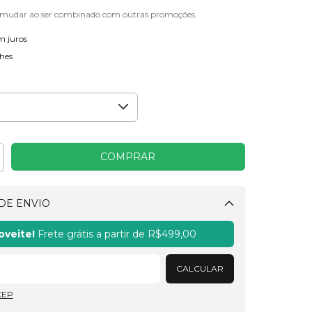
 mudar ao ser combinado com outras promoções.
m juros
hes
DE ENVIO
Alterar CEP
oveite!
Frete grátis a partir de
R$499,00
CALCULAR
CEP