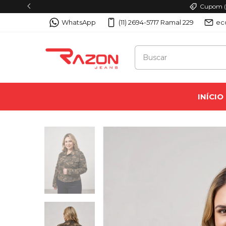
Cupom (P
WhatsApp
(11) 2694-5717 Ramal 229
ec
INÍCIO