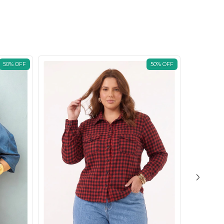
50
%
OFF
50
%
OFF