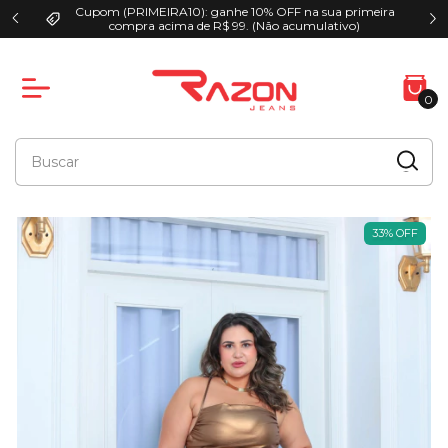
Cupom (PRIMEIRA10): ganhe 10% OFF na sua primeira
00
compra acima de R$ 99. (Não acumulativo)
0
33
%
OFF