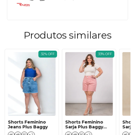
Produtos similares
32
%
OFF
33
%
OFF
Shorts Feminino
Shorts Feminino
Shor
Jeans Plus Baggy
Sarja Plus Baggy
Sarja
Salmão
46
48
50
+ 2
46
48
50
+ 2
46
48