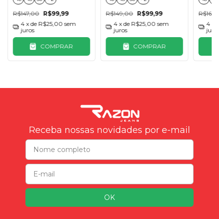
R$147,00
R$99,99
R$149,00
R$99,99
R$165,
4
x de
R$25,00
sem
4
x de
R$25,00
sem
4
x 
juros
juros
juro
COMPRAR
COMPRAR
Receba nossas novidades por e-mail