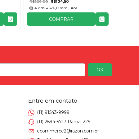
R$209,00
R$104,50
R$269,00
4
x de
R$26,13
sem juros
4
x de
COMPRAR
Entre em contato
(11) 91543-9999
(11) 2694-5717 Ramal 229
ecommerce2@razon.com.br