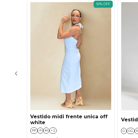
ESGOTADO
50
%
OFF
Vestido midi frente unica off
OM
Vestid
white
PP
P
M
+ 2
G
GG