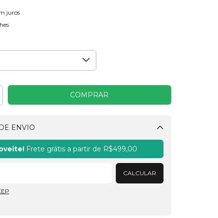
m juros
hes
DE ENVIO
Alterar CEP
oveite!
Frete grátis a partir de
R$499,00
CALCULAR
CEP