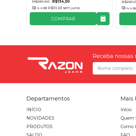
R$269,00
R$134,50
R$269,
4
x de
R$33,63
sem juros
4
x d
COMPRAR
Receba nossas 
Departamentos
Mais 
INÍCIO
Início
NOVIDADES
Quem 
PRODUTOS
Como 
SALDO
FAQ