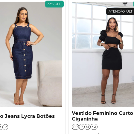
33
%
OFF
ATENÇÃO, ÚLTI
Vestido Feminino Curto
o Jeans Lycra Botões
Ciganinha
PP
P
M
+ 2
M
P