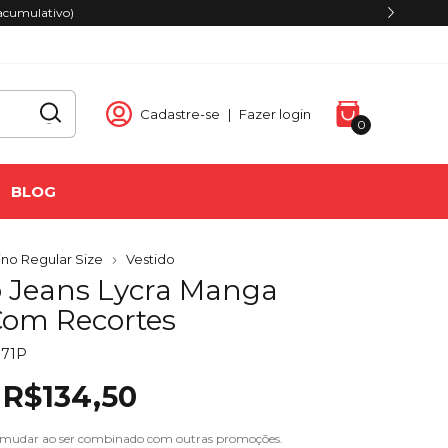
acumulativo)
Cadastre-se
|
Fazer login
0
BLOG
no Regular Size
Vestido
o Jeans Lycra Manga
Com Recortes
071P
R$134,50
 mudar ao ser combinado com outras promoções.