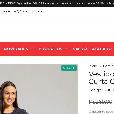
RIMEIRA10): ganhe 10% OFF na sua primeira compra acima de R$ 99. (Não 
ommerce2@razon.com.br
NOVIDADES
PRODUTOS
SALDO
ATACADO
Início
Femini
50
%
OFF
Vestid
Curta 
Código
53110
R$269,00
O desconto pode