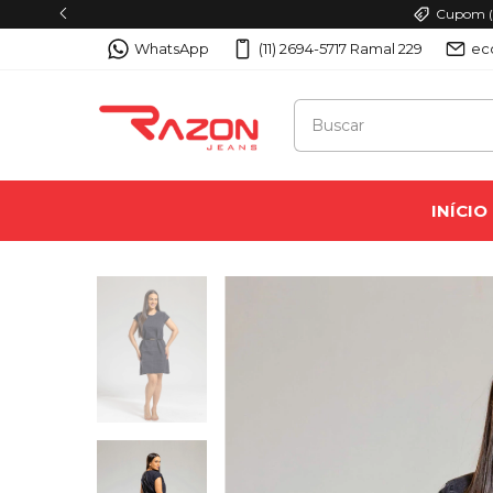
Cupom (P
WhatsApp
(11) 2694-5717 Ramal 229
ec
INÍCIO