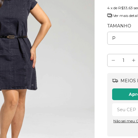
4
x de
R$33,63
se
Ver mais detal
TAMANHO
MEIOS 
Apr
Não sei meu 