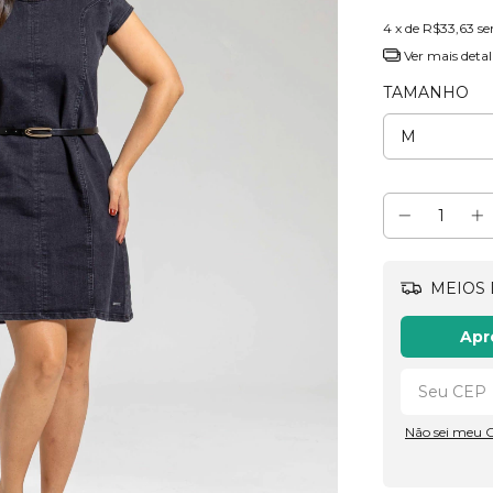
4
x de
R$33,63
se
Ver mais detal
TAMANHO
MEIOS 
Apr
Não sei meu 