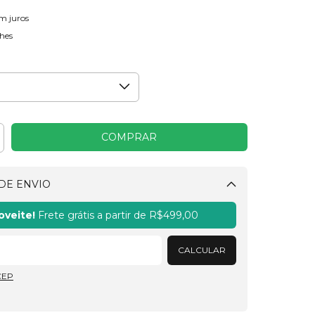
m juros
hes
DE ENVIO
Alterar CEP
oveite!
Frete grátis a partir de
R$499,00
CALCULAR
CEP