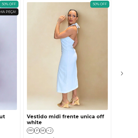
50
%
OFF
50
%
OFF
MA PEÇA!
ut
Vestido midi frente unica off
Vestid
white
PP
P
M
+ 2
PP
P
M