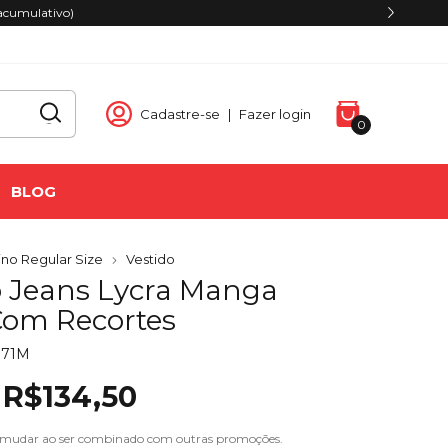
acumulativo)
Cadastre-se
|
Fazer login
0
BLOG
no Regular Size
Vestido
o Jeans Lycra Manga
Com Recortes
071M
R$134,50
 mudar ao ser combinado com outras promoções.