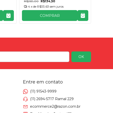
R$269,00
R$134,50
R$269,00
4
x de
R$33,63
sem juros
4
x de
COMPRAR
Entre em contato
(11) 91543-9999
(11) 2694-5717 Ramal 229
ecommerce2@razon.com.br