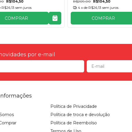
00
R$104,50
R$209,00
R$104,50
e
R$26,13
sem juros
4
x de
R$26,13
sem juros
COMPRAR
COMPRAR
novidades por e-mail
Informações
Política de Privacidade
Somos
Política de troca e devolução
Comprar
Política de Reembolso
Termos de Uso