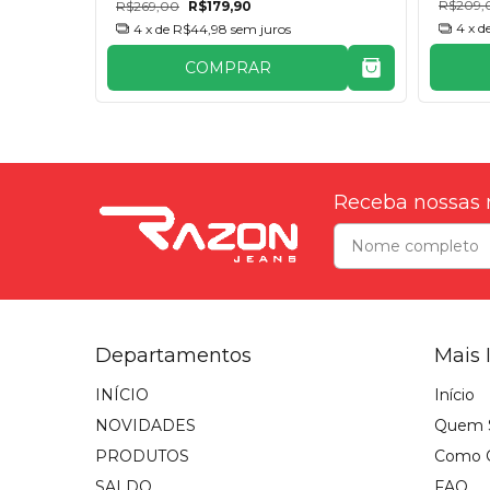
R$209,
R$269,00
R$179,90
4
x d
4
x de
R$44,98
sem juros
COMPRAR
Receba nossas 
Departamentos
Mais 
INÍCIO
Início
NOVIDADES
Quem 
PRODUTOS
Como 
SALDO
FAQ