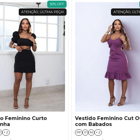
50
%
OFF
ATENÇÃO, ÚLTIMA PEÇA!
ATENÇÃO, ÚLTI
do Feminino Curto
Vestido Feminino Cut O
inha
com Babados
M
+ 2
PP
P
M
+ 2