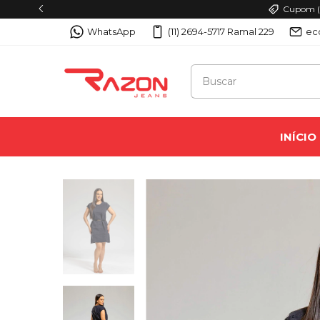
Cupom (P
WhatsApp
(11) 2694-5717 Ramal 229
ec
INÍCIO