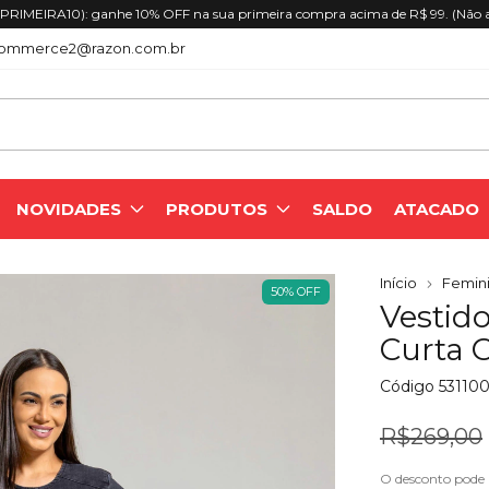
RIMEIRA10): ganhe 10% OFF na sua primeira compra acima de R$ 99. (Não 
ommerce2@razon.com.br
NOVIDADES
PRODUTOS
SALDO
ATACADO
Início
Femini
50
%
OFF
Vestid
Curta 
Código
53110
R$269,00
O desconto pode