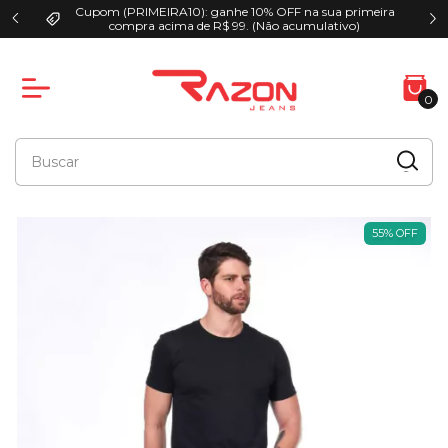
Cupom (PRIMEIRA10): ganhe 10% OFF na sua primeira
00
compra acima de R$ 99. (Não acumulativo)
0
55
%
OFF