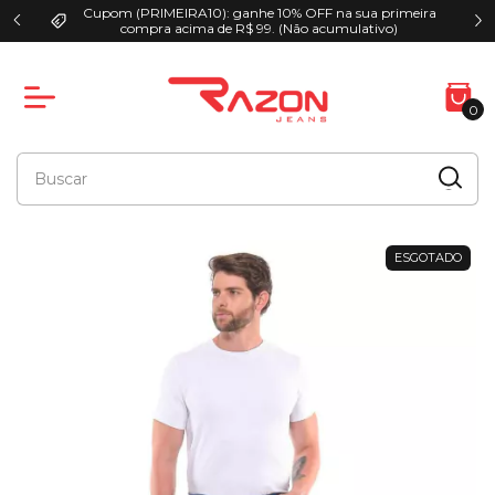
Cupom (PRIMEIRA10): ganhe 10% OFF na sua primeira
00
compra acima de R$ 99. (Não acumulativo)
0
ESGOTADO