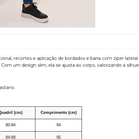
ional, recortes e aplicação de bordados e barra com ziper later
as. Com um design slim, ela se ajusta ao corpo, valorizando a si
astano.
Quadril (cm)
Comprimento (cm)
80-84
94
84-88
95