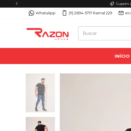
Cupom (PRIMEIRA10): ganhe 10
WhatsApp
(11) 2694-5717 Ramal 229
ec
INÍCIO