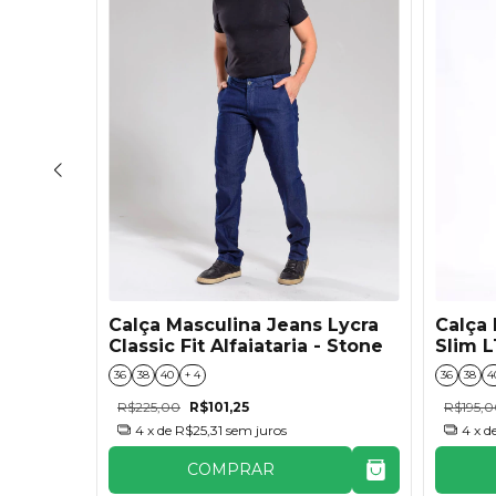
Lycra
Calça Masculina Jeans Lycra
Calça 
Classic Fit Alfaiataria - Stone
Slim L
36
38
40
+ 4
36
38
4
R$225,00
R$101,25
R$195,
4
x de
R$25,31
sem juros
4
x d
COMPRAR