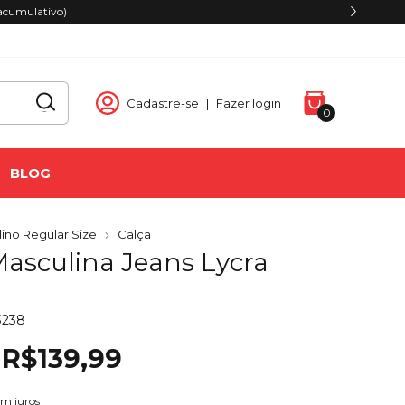
Cadastre-se
|
Fazer login
0
BLOG
ino Regular Size
Calça
Masculina Jeans Lycra
3238
R$139,99
em juros