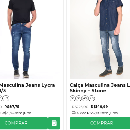
Calça Masculina Jeans L
Masculina Jeans Lycra
Skinny - Stone
1/3
36
38
40
+ 3
0
+ 3
R$225,00
R$149,99
00
R$87,75
4
x de
R$37,50
sem juros
e
R$21,94
sem juros
COMPRAR
COMPRAR