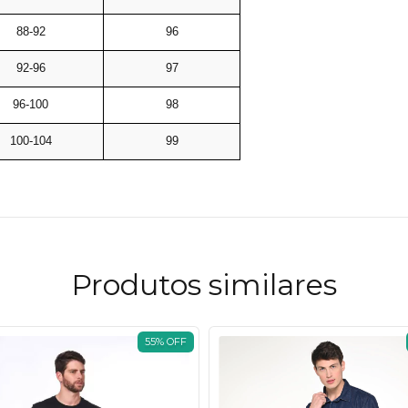
88-92
96
92-96
97
96-100
98
100-104
99
Produtos similares
55
%
OFF