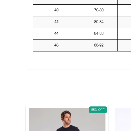
40
76-80
42
80-84
44
84-88
46
88-92
33
%
OFF
55
%
OFF
TIMA PEÇA!