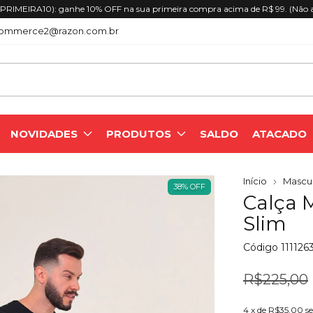
% OFF na sua primeira compra acima de R$ 99. (Não acumulativo)
ommerce2@razon.com.br
NOVIDADES
PRODUTOS
SALDO
ATACADO
Início
Mascul
38
%
OFF
Calça 
Slim
Código
111126
R$225,00
4
x de
R$35,00
s