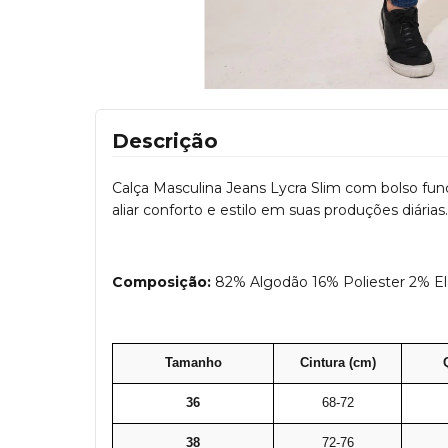
Descrição
Calça Masculina Jeans Lycra Slim com bolso func
aliar conforto e estilo em suas produções diári
Composição:
82% Algodão 16% Poliester 2% El
Tamanho
Cintura (cm)
36
68-72
38
72-76