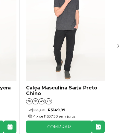
ycra
Calça Masculina Sarja Preto
Calça M
Chino
Skinny
36
38
40
+ 3
36
38
40
R$225,00
R$149,99
R$225,00
4
x de
R$37,50
sem juros
4
x de
COMPRAR