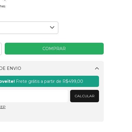
hes
DE ENVIO
Alterar CEP
oveite!
Frete grátis a partir de
R$499,00
CALCULAR
CEP