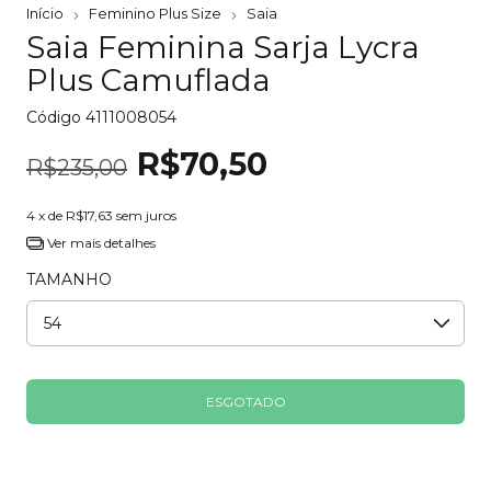
Início
Feminino Plus Size
Saia
Saia Feminina Sarja Lycra
Plus Camuflada
Código
4111008054
R$70,50
R$235,00
4
x de
R$17,63
sem juros
Ver mais detalhes
TAMANHO