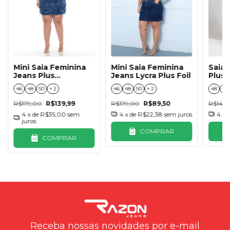
Mini Saia Feminina
Mini Saia Feminina
Saia 
Jeans Plus
Jeans Lycra Plus Foil
Plus
Estampada
46
48
50
+ 2
46
48
50
+ 2
48
50
R$179,00
R$139,99
R$179,00
R$89,50
R$149
4
x de
R$35,00
sem
4
x de
R$22,38
sem juros
4
x 
juros
COMPRAR
COMPRAR
Receba nossas novidades por e-mail