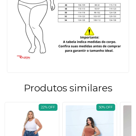
Produtos similares
22
%
OFF
50
%
OFF