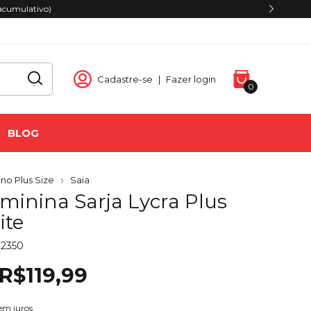
Fret
Cadastre-se
|
Fazer login
0
BLOG
no Plus Size
Saia
minina Sarja Lycra Plus
ite
12350
R$119,99
em juros