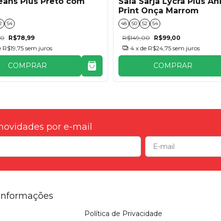
eans Plus Preto com
Saia Sarja Lycra Plus An
Print Onça Marrom
2
54
48
50
52
54
00
R$78,99
R$149,00
R$99,00
e
R$19,75
sem juros
4
x de
R$24,75
sem juros
COMPRAR
COMPRAR
novidades por e-mail
Informações
Política de Privacidade