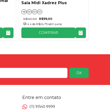
imal
Saia Je
Saia Midi Xadrez Plus
46
48
50
48
50
52
54
R$149,00
R$149,00
R$99,00
4
x de
4
x de
R$24,75
sem juros
COMPRAR
Entre em contato
(11) 91543-9999