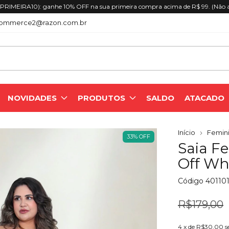
. (Não acumulativo)
ommerce2@razon.com.br
NOVIDADES
PRODUTOS
SALDO
ATACADO
Início
Femini
33
%
OFF
Saia Fe
Off Wh
Código
40110
R$179,00
4
x de
R$30,00
s