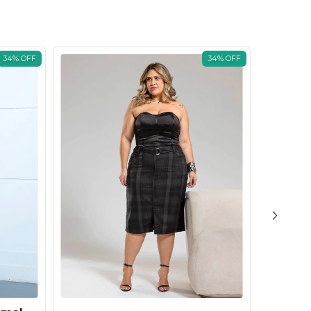
34
%
OFF
34
%
OFF