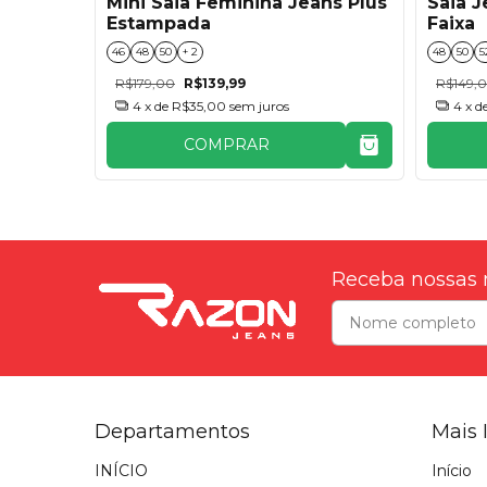
Mini Saia Feminina Jeans Plus
Saia J
lus
Estampada
Faixa
46
48
50
+ 2
48
50
5
R$179,00
R$139,99
R$149,
4
x de
R$35,00
sem juros
4
x d
COMPRAR
Receba nossas 
Departamentos
Mais 
INÍCIO
Início