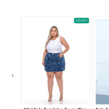
36
%
OFF
22
%
OFF