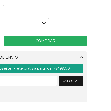
hes
DE ENVIO
Alterar CEP
oveite!
Frete grátis a partir de
R$499,00
CALCULAR
CEP