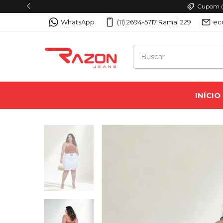
upom (PRIMEIRA10): ganhe 10% OFF na sua primeira compra acima de R$ 99
WhatsApp
(11) 2694-5717 Ramal 229
ec
INÍCIO