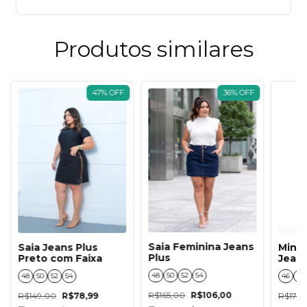
Produtos similares
47
%
OFF
36
%
OFF
Saia Feminina Jeans
Saia Jeans Plus
Mini 
Plus
Preto com Faixa
Jeans
Esta
48
50
52
54
48
50
52
54
46
48
R$165,00
R$106,00
R$149,00
R$78,99
R$179,