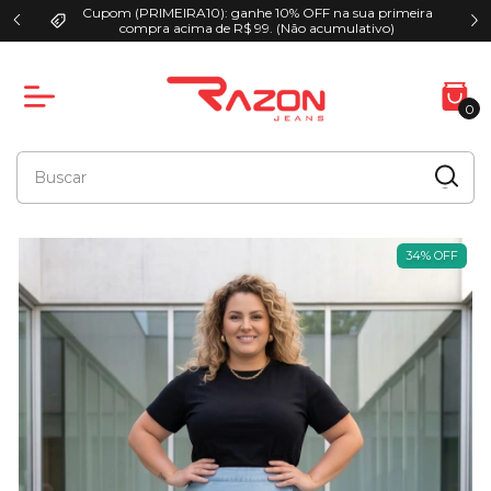
Cupom (PRIMEIRA10): ganhe 10% OFF na sua primeira
00
compra acima de R$ 99. (Não acumulativo)
0
34
%
OFF