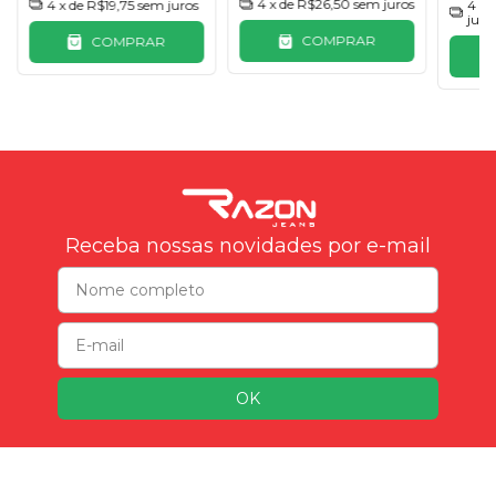
4
x de
R$26,50
sem juros
4
x de
R$19,75
sem juros
4
x 
juro
COMPRAR
COMPRAR
Receba nossas novidades por e-mail