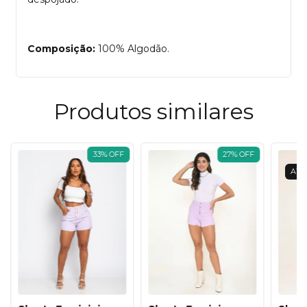
Composição:
100% Algodão.
Produtos similares
33
%
OFF
27
%
OFF
ATE