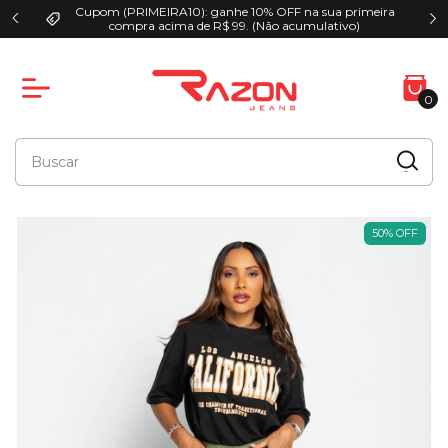
Cupom (PRIMEIRA10): ganhe 10% OFF na sua primeira
00
compra acima de R$ 99. (Não acumulativo)
0
50
%
OFF