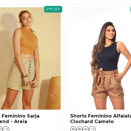
27
%
OFF
Shorts Feminino Alfaiat
 Feminino Sarja
Clochard Camelo
end - Areia
36
38
40
+ 3
0
+ 3