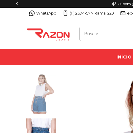
Cupom (P
WhatsApp
(11) 2694-5717 Ramal 229
ec
INÍCIO