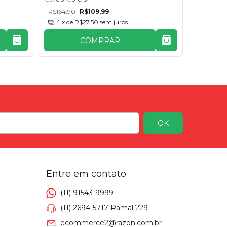
R$164,90
R$109,99
R$165,00
4
x de
R$27,50
sem juros
4
x de
COMPRAR
Entre em contato
(11) 91543-9999
(11) 2694-5717 Ramal 229
ecommerce2@razon.com.br