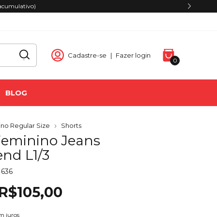
acumulativo)
Cadastre-se
|
Fazer login
0
BLOG
no Regular Size
Shorts
Feminino Jeans
end L1/3
1636
R$105,00
m juros