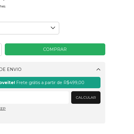
hes
DE ENVIO
Alterar CEP
oveite!
Frete grátis a partir de
R$499,00
CALCULAR
CEP