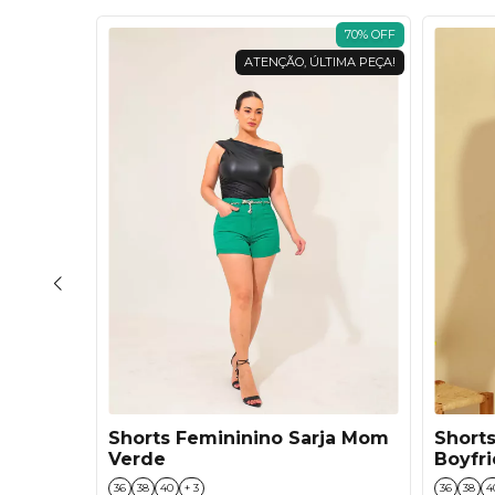
27
%
OFF
70
%
OFF
ATENÇÃO, ÚLTIMA PEÇA!
 Lycra
Shorts Femininino Sarja Mom
Shorts
do
Verde
Boyfri
36
38
40
+ 3
36
38
4