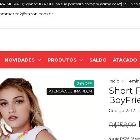
RIMEIRA10): ganhe 10% OFF na sua primeira compra acima de R$ 99. (Não 
ommerce2@razon.com.br
NOVIDADES
PRODUTOS
SALDO
ATACADO
Início
Femini
34
%
OFF
Short 
ATENÇÃO, ÚLTIMA PEÇA!
BoyFri
Código
221211
R$158,90
4
x de
R$26,25
se