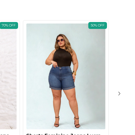
70
%
OFF
50
%
OFF