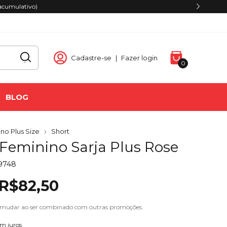
acumulativo)
Cadastre-se
|
Fazer login
0
BLOG
no Plus Size
Short
 Feminino Sarja Plus Rose
19748
R$82,50
 mudar ao ser combinado com outras promoções.
em juros