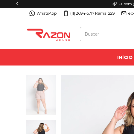
Cupom (P
WhatsApp
(11) 2694-5717 Ramal 229
ec
INÍCIO