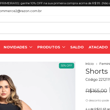
RIMEIRA10): ganhe 10% OFF na sua primeira compra acima de R$ 99. (Não 
ommerce2@razon.com.br
NOVIDADES
PRODUTOS
SALDO
ATACADO
Início
Femini
50
%
OFF
Shorts
Código
22121
R$165,00
O desconto pode
4
x de
R$20,63
s