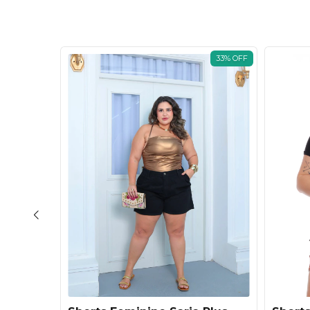
33
%
OFF
33
%
OFF