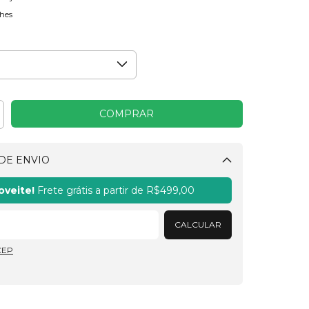
hes
DE ENVIO
Alterar CEP
oveite!
Frete grátis a partir de
R$499,00
CALCULAR
CEP