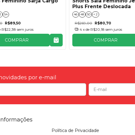
 Feminino Sarja Cargo
Shorts Saia Feminino J
Plus Frente Deslocada
2
54
46
48
50
+ 2
00
R$89,50
R$269,00
R$80,70
e
R$22,38
sem juros
4
x de
R$20,18
sem juros
COMPRAR
COMPRAR
novidades por e-mail
Informações
Política de Privacidade