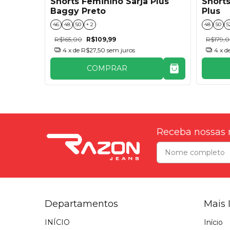
Shorts
Plus
Shorts Feminino Sarja Plus
Plus
Baggy Preto
48
50
5
46
48
50
+ 2
R$179,
R$165,00
R$109,99
4
x d
4
x de
R$27,50
sem juros
COMPRAR
Receba nossas 
Departamentos
Mais 
INÍCIO
Início