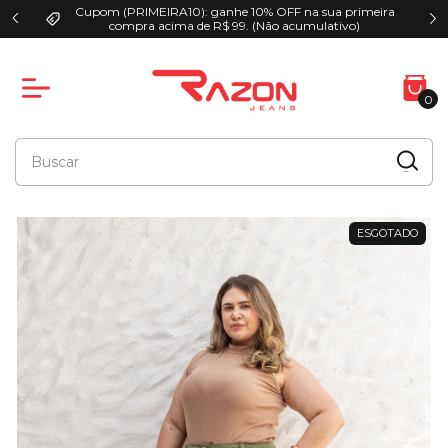
Cupom (PRIMEIRA10): ganhe 10% OFF na sua primeira
00
compra acima de R$ 99. (Não acumulativo)
0
ESGOTADO