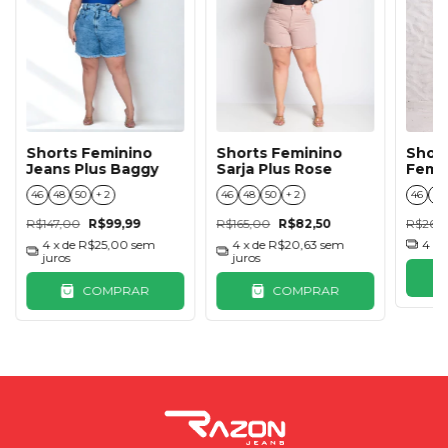
Shorts Feminino
Shorts Feminino
Short
Jeans Plus Baggy
Sarja Plus Rose
Femin
Fren
46
48
50
+ 2
46
48
50
+ 2
46
48
R$147,00
R$99,99
R$165,00
R$82,50
R$269
4
x de
R$25,00
sem
4
x de
R$20,63
sem
4
x 
juros
juros
COMPRAR
COMPRAR