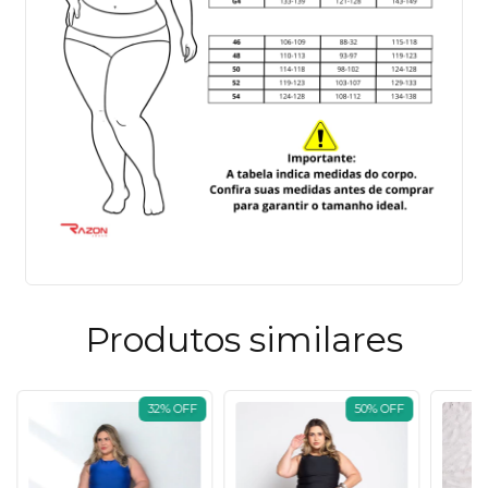
Produtos similares
32
%
OFF
50
%
OFF