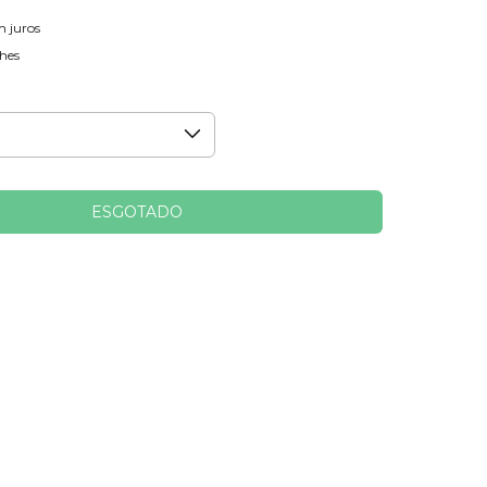
m juros
hes