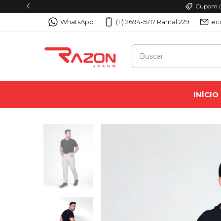
Cupom (P
WhatsApp
(11) 2694-5717 Ramal 229
ec
INÍCIO