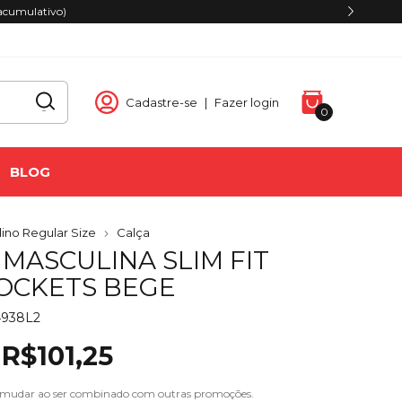
acumulativo)
Cadastre-se
|
Fazer login
0
BLOG
ino Regular Size
Calça
MASCULINA SLIM FIT
POCKETS BEGE
4938L2
R$101,25
 mudar ao ser combinado com outras promoções.