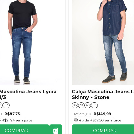
Calça Masculina Jeans L
Masculina Jeans Lycra
Skinny - Stone
1/3
36
38
40
+ 3
0
+ 3
R$225,00
R$149,99
00
R$87,75
4
x de
R$37,50
sem juros
e
R$21,94
sem juros
COMPRAR
COMPRAR