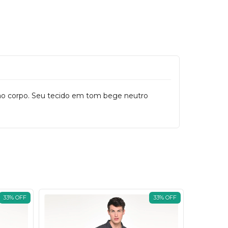
 ao corpo. Seu tecido em tom bege neutro
33
%
OFF
33
%
OFF