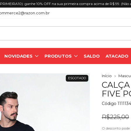
RIMEIRA10): ganhe 10% OFF na sua primeira compra acima de R$ 99. (Não 
ommerce2@razon.com.br
NOVIDADES
PRODUTOS
SALDO
ATACADO
Início
Mascul
ESGOTADO
CALÇA 
FIVE 
Código
111113
R$225,00
O desconto pode