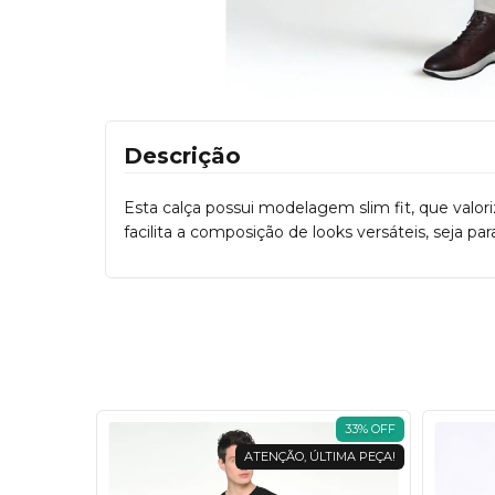
Descrição
Esta calça possui modelagem slim fit, que val
facilita a composição de looks versáteis, seja par
33
%
OFF
33
%
OFF
TIMA PEÇA!
ATENÇÃO, ÚLTIMA PEÇA!