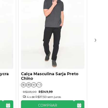
ycra
Calça Masculina Sarja Preto
Calça M
Chino
Skinny
36
38
40
+ 3
36
38
40
R$225,00
R$149,99
R$225,00
4
x de
R$37,50
sem juros
4
x de
COMPRAR