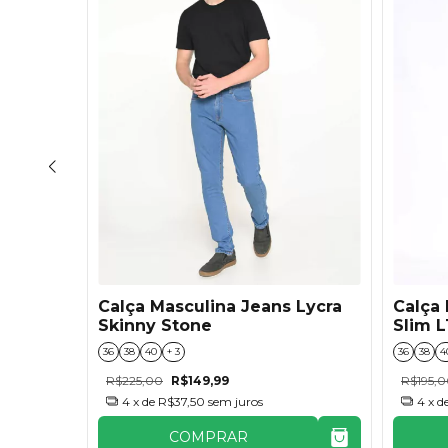
Lycra
Calça Masculina Jeans Lycra
Calça 
Skinny Stone
Slim L
36
38
40
+ 3
36
38
4
R$225,00
R$149,99
R$195,
4
x de
R$37,50
sem juros
4
x d
COMPRAR