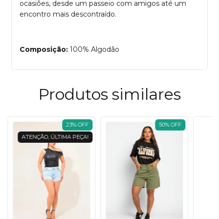
ocasiões, desde um passeio com amigos até um
encontro mais descontraído.
Composição:
100% Algodão
Produtos similares
23
%
OFF
50
%
OFF
ATENÇÃO, ÚLTIMA PEÇA!