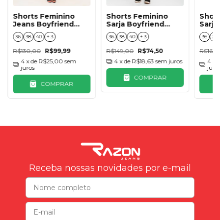
Shorts Feminino
Shorts Feminino
Shor
Jeans Boyfriend
Sarja Boyfriend
Sarja
com Aplicação -
Verde
Areia
36
38
40
+ 3
36
38
40
+ 3
36
38
Super stone
R$130,00
R$99,99
R$149,00
R$74,50
R$165,
4
x de
R$25,00
sem
4
x de
R$18,63
sem juros
4
x 
juros
juro
COMPRAR
COMPRAR
Receba nossas novidades por e-mail