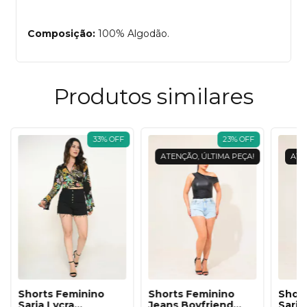
Composição:
100% Algodão.
Produtos similares
33
%
OFF
23
%
OFF
ATENÇÃO, ÚLTIMA PEÇA!
ATE
Shorts Feminino
Shorts Feminino
Short
Sarja Lycra
Jeans Boyfriend
Sarj