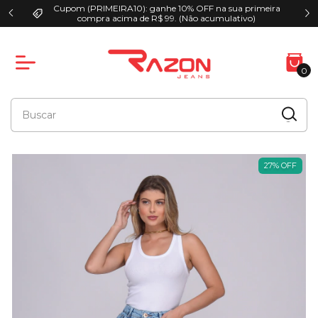
Cupom (PRIMEIRA10): ganhe 10% OFF na sua primeira
00
compra acima de R$ 99. (Não acumulativo)
0
27
%
OFF