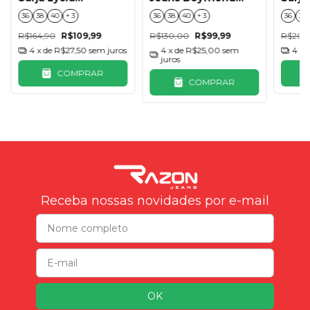
Boyfriend Preto
com Aplicação -
36
38
40
+ 3
36
38
40
+ 3
36
38
Super stone
R$164,90
R$109,99
R$130,00
R$99,99
R$209
4
x de
R$27,50
sem juros
4
x de
R$25,00
sem
4
x 
juros
COMPRAR
COMPRAR
Receba nossas novidades por e-mail