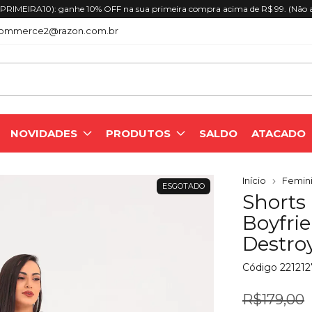
RIMEIRA10): ganhe 10% OFF na sua primeira compra acima de R$ 99. (Não 
ommerce2@razon.com.br
NOVIDADES
PRODUTOS
SALDO
ATACADO
Início
Femini
ESGOTADO
Shorts
Boyfri
Destro
Código
22121
R$179,00