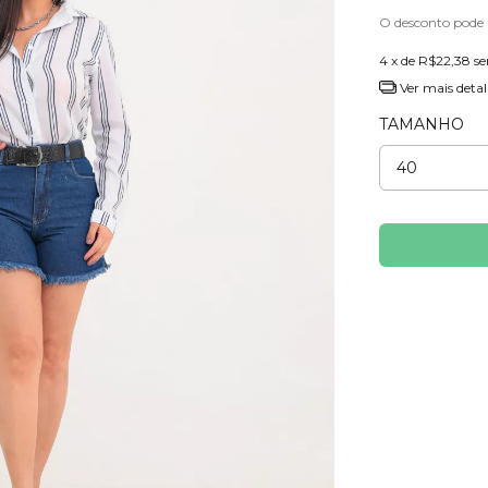
O desconto pode
4
x de
R$22,38
se
Ver mais detal
TAMANHO