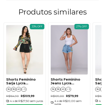
Produtos similares
33
%
OFF
27
%
OFF
Short
Shorts Feminino
Shorts Feminino
Sarja
Sarja Lycra
Jeans Lycra
Boyfriend Preto
Boyfriend Com
36
38
36
38
40
+ 3
36
38
40
+ 3
Bordado Super
Stone
R$164,
R$164,90
R$109,99
R$109,00
R$79,99
4
x 
4
x de
R$27,50
sem juros
4
x de
R$20,00
sem
juros