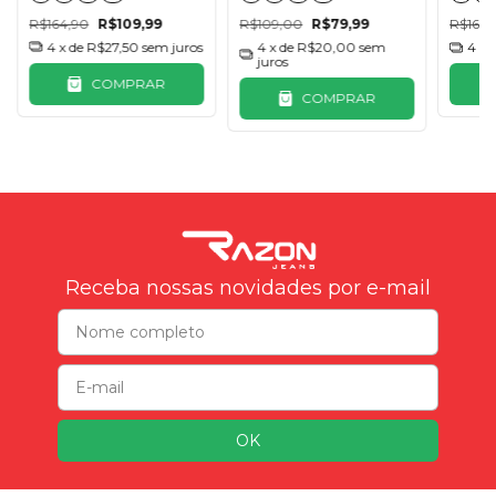
R$164,90
R$109,99
R$109,00
R$79,99
R$164,
4
x de
R$27,50
sem juros
4
x de
R$20,00
sem
4
x 
juros
COMPRAR
COMPRAR
Receba nossas novidades por e-mail