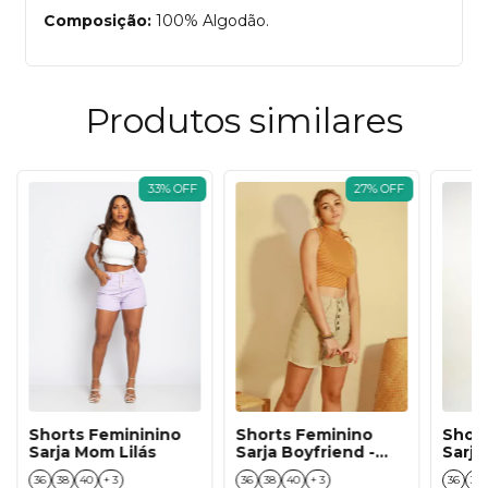
Composição:
100% Algodão.
Produtos similares
33
%
OFF
27
%
OFF
Shorts Femininino
Shorts Feminino
Shor
Sarja Mom Lilás
Sarja Boyfriend -
Sarja
Areia
Boyfr
36
38
40
+ 3
36
38
40
+ 3
36
38