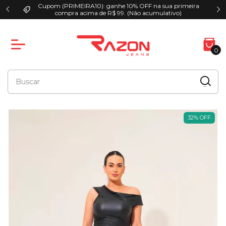
Cupom (PRIMEIRA10): ganhe 10% OFF na sua primeira
00
compra acima de R$ 99. (Não acumulativo)
0
32
%
OFF